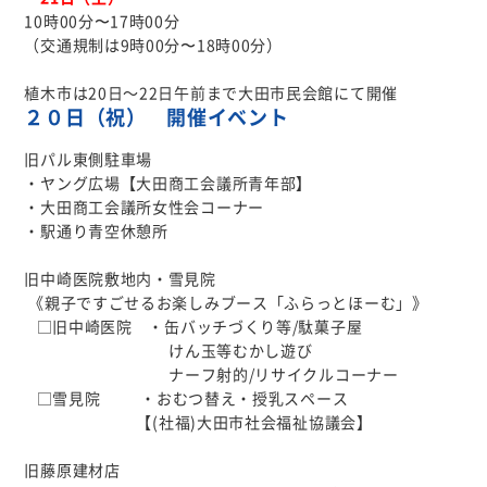
10時00分〜17時00分
（交通規制は9時00分〜18時00分）
植木市は20日～22日午前まで大田市民会館にて開催
２０日（祝） 開催イベント
旧パル東側駐車場
・ヤング広場【大田商工会議所青年部】
・大田商工会議所女性会コーナー
・駅通り青空休憩所
旧中崎医院敷地内・雪見院
《親子ですごせるお楽しみブース「ふらっとほーむ」》
□旧中崎医院 ・缶バッチづくり等/駄菓子屋
けん玉等むかし遊び
ナーフ射的/リサイクルコーナー
□雪見院 ・おむつ替え・授乳スペース
【(社福)大田市社会福祉協議会】
旧藤原建材店