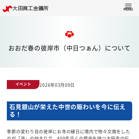
大田商工会議所
MENU
TOP
会員ページ
議員ページ
おおだ春の彼岸市（中日つぁん）について
経営サポート
大田市情報
イベント
2026年03月09日
大田商工会議所について
石見銀山が栄えた中世の賑わいを今に伝え
る！
商工振興委員
季節の変わり目の彼岸にお寺の縁日に境内で物々交換をした
青年部
のが「市」の始まりで、400年近くの歴史を持つ大田市の伝