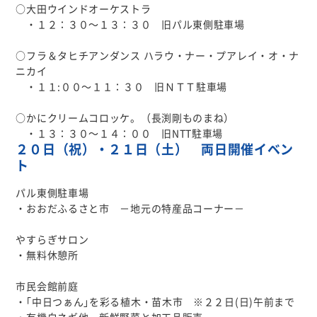
○大田ウインドオーケストラ
・１２：３０～１３：３０ 旧パル東側駐車場
○フラ＆タヒチアンダンス ハラウ・ナー・プアレイ・オ・ナ
ニカイ
・１１:００～１１：３０ 旧ＮＴＴ駐車場
○かにクリームコロッケ。（長渕剛ものまね）
・１３：３０～１４：００ 旧NTT駐車場
２０日（祝）・２１日（土） 両日開催イベン
ト
パル東側駐車場
・おおだふるさと市 －地元の特産品コーナー－
やすらぎサロン
・無料休憩所
市民会館前庭
・｢中日つぁん｣を彩る植木・苗木市 ※２２日(日)午前まで