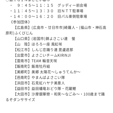
・ ９：４５～１１：１５ グッディー前会場
・１１：４５～１３：３０ 旧ＮＴＴ駐車場
・１４：００～１６：２０ 旧パル東側駐車場
《参加団体》
【広島県】(広島市・廿日市市)綺羅人・(福山市・神石高
原町)ふくびじん
【山口県】(岩国市)錦よさこい連 螢
【山 陰】ほろろ一座 風紅咲
【松江市】しんじ恋踊り連 毘盧遮那
【出雲市】よさこいチームKIRINJI
【雲南市】TEAM 輪音天咲
【飯南町】飯南牡丹組
【美郷町】美郷 太陽花～しゅうてんか～
【邑南町】やまんばよさこい隊
【浜田市】石見紅ハヤテ美意人
【益田市】益田蟠竜おどり隊・花躍鯉
【大田市】沙摩銀華戀・和笑～なごみ～・100歳まで踊
るぞダンササイズ