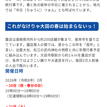
統行事です。春と秋の彼岸の中日に催されることから、地元
女性会
では「中日（ちゅうに）つぁん」とも呼ばれています。
共済制度
これがなけりゃ大田の春は始まらないっ！
入会について
露店は島根県内外から約200店舗が集まり、彼岸市を盛り立
てています。露店商人の間では、昔からこの市を「高市」と
言い、出雲大社、松江の武内神社の例祭と共に年間行事予定
施設利用
に組み込んでいます。大田市駅前から約1ｋｍを露店が並
び、各所ではよさこい踊りや大道芸を行い、毎回3万人前後
の人出で賑わいます。
検定試験
開催日時
2026年（令和8年）3月
お知らせ
・20日（祝・春分の日）
10時00分〜18時00分
（交通規制は8時00分〜19時00分）
・21日（土）