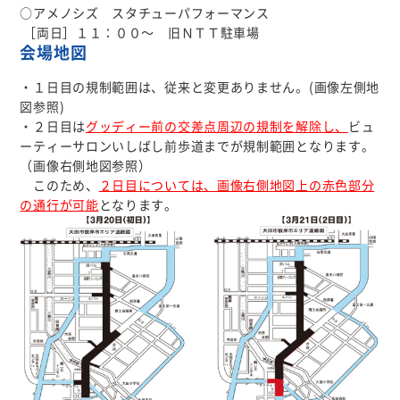
○アメノシズ スタチューパフォーマンス
［両日］１１：００～ 旧ＮＴＴ駐車場
会場地図
・１日目の規制範囲は、従来と変更ありません。(画像左側地
図参照)
・２日目は
グッディー前の交差点周辺の規制を解除し、
ビュ
ーティーサロンいしばし前歩道までが規制範囲となります。
（画像右側地図参照）
このため、
２日目については、画像右側地図上の赤色部分
の通行が可能
となります。