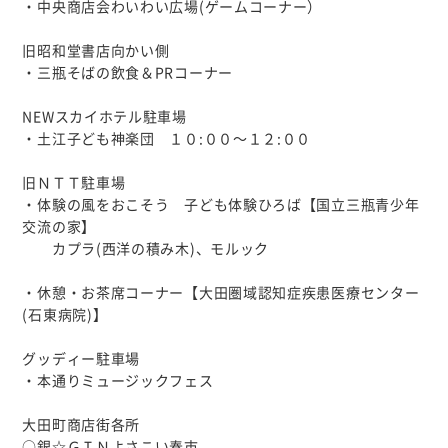
・中央商店会わいわい広場(ゲームコーナー）
旧昭和堂書店向かい側
・三瓶そばの飲食＆PRコーナー
NEWスカイホテル駐車場
・土江子ども神楽団 １０:００～１２:００
旧ＮＴＴ駐車場
・体験の風をおこそう 子ども体験ひろば【国立三瓶青少年
交流の家】
カプラ(西洋の積み木)、モルック
・休憩・お茶席コーナー【大田圏域認知症疾患医療センター
(石東病院)】
グッディー駐車場
・本通りミュージックフェス
大田町商店街各所
○銀☆ＧＩＮよさこい春市