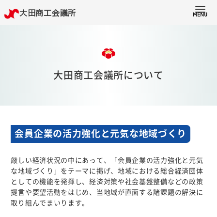
大田商工会議所
MENU
TOP
会員ページ
議員ページ
大田商工会議所について
経営サポート
大田市情報
会員企業の活力強化と元気な地域づくり
大田商工会議所について
厳しい経済状況の中にあって、「会員企業の活力強化と元気
な地域づくり」をテーマに掲げ、地域における総合経済団体
商工振興委員
としての機能を発揮し、経済対策や社会基盤整備などの政策
提言や要望活動をはじめ、当地域が直面する諸課題の解決に
取り組んでまいります。
青年部