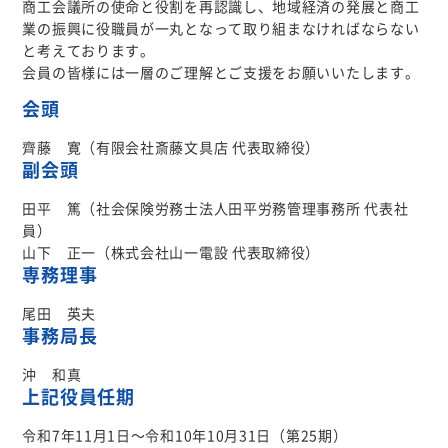
商工会議所の使命と役割を再認識し、地域経済の発展と商工
業の振興に役職員が一丸となって取り組まなければならない
女性会
と考えております。
会員の皆様には一層のご理解とご支援をお願いいたします。
共済制度
会頭
齊藤 寛（有限会社斎藤文具店 代表取締役）
入会について
副会頭
田平 篤（社会保険労務士法人田平労務管理事務所 代表社
施設利用
員）
山下 正一（株式会社山一電設 代表取締役）
専務理事
検定試験
尾田 英夫
事務局長
お知らせ
沖 和真
上記役員任期
令和7年11月1日～令和10年10月31日（第25期）